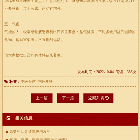
或嘴里有异味养生要点：注意清热利湿，食忌辛温滋腻的食物，饮食以清淡为主
不要熬夜、过于劳累。运动宜增强。
五、气虚
气虚的人，经常感觉疲乏容易出汗养生要点：益气健脾，平时多食用益气健脾的
食物。运动宜柔缓，不宜剧烈运动。
请大家根据自己的身体特征来养生。
发布时间：2022-10-04 阅读：366次
标签：
中医骨伤
中医皮肤
上一篇
下一篇
返回列表
相关信息
高盐生活导致胃炎的发生
气虚、血虚、气血两虚调理五步走!