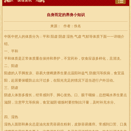
医馆资讯
自身而定的养身小知识
来源： 作者：佚名
中医中把人的体质分为：平和 阳虚 阴虚 湿热 气虚 气郁等体质下面一一详细介
绍。
一、平和
平和体质是正常体质重在保持和养护，不宜药补，饮食应该多样化，且清淡。
二、阳虚
阳虚的人手脚发凉、容易大便稀溏养生要点温阳补益气 防腹泻等疾病，食宜温
阳，起居要保暖防止出汗过多，在阳光充足的情况下适当进行户外活动。
三、阴虚
阴虚人体形多瘦长，经常感到手、脚心发热。口、眼干咽燥，总想喝水养生要点
滋阴，注意甲亢等疾病，食宜滋阴 锻炼时要控制出汗量，及时补充水分。
四、湿热
湿热人面部和鼻尖总是油光发亮容易生粉刺，皮肤容易瘙痒。常感到口苦、口臭