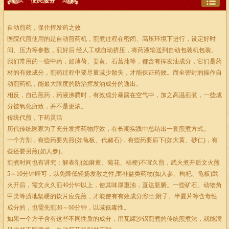
便民服务
自动煎药，保住挥发药之效
医院代煎使用的是自动煎药机，煎煮过程在密闭、高压环境下进行，设定好时
间、压力等参数，煎好后 经人工或自动挤压，将药液输送到自动包装机包装。
我们常用的一些中药，如薄荷、姜黄、石菖蒲等，都含有挥发油成分，它们是药
材的有效成分，煎药过程中要尽量减少散失，才能保证药效。而全密封的操作自
动煎药机，能最大限度的防治挥发油成分的逸出。
相反，自己煎药，药液沸腾时，有效成分暴露在空气中，加之高温煎煮，一些成
分被氧化所致，并不是更浓。
传统代煎，下药灵活
历代传统医家为了充分发挥药物疗效，在长期实践中总结出一套煎煮方式。
一个方剂，有些药要先煎(如龟板、代赭石)，有些药要后下(如大黄、砂仁)，有
些还要另煎(如人参)。
煎煮时间也有讲究：解表剂(如麻黄、菊花、桔梗)不宜久煎，武火煮开后文火煎
5～10分钟即可，以免降低轻扬发散之性;而补益类药物(如人参、枸杞、龟板)武
火开后，需文火久煎40分钟以上，使其味厚重浊，直达脏腑。一些矿石、动物角
甲类等质地坚硬的饮片应先煎，才能使有有效成分溶出;附子、半夏片等含毒性
成分的，也需先煎30～60分钟，以减低毒性。
如果一个方子含有这些不同性质的成分，用瓦罐沙锅煎煮的传统煎煮法，就能满