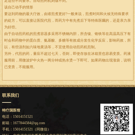
足这些不同要求。自动煎药机则做不到。
该自己动手的情形
要达到药物的最大疗效，由谁煎煮更好?一般来说，煎煮时间和火候无特殊要求
的处方，可以直接让医院代煎，而药方中有先煮后下等特殊医嘱的，还是亲力亲
为好些。
由于自动煎药机的煎煮容器多采用不锈钢内胆，所含镍、铬铁等在高温高压下有
时会和药物中的蛋白质、氨基酸、多糖等有效成分发生化学反应，影响药效，所
以，有些汤剂如六味地黄汤等，不宜使用自动煎药机煎制。
另外，代煎的药，量应不超过七天，否则，即使存放在冰箱里也容易变质。药液
服用前，用微波炉中火热一两分钟或热水烫一下即可。如果药物出现涨袋，说明
已变质，不能服用。
联系我们
特疗国医馆
电话：15014151521
邮箱：1677844584@qq.com
手机：15014151521（同微信）