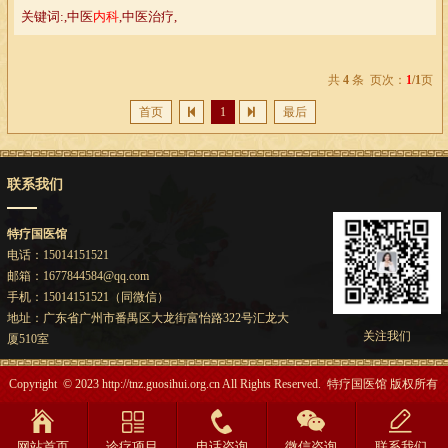
证、诊断和治疗原则，体现了整体概念和辨证论治。《伤寒杂病论》创...
关键词:,中医
内科
,中医治疗,
共
4
条 页次：
1
/1
页
首页
1
最后
联系我们
特疗国医馆
电话：15014151521
邮箱：1677844584@qq.com
手机：15014151521（同微信）
地址：广东省广州市番禺区大龙街富怡路322号汇龙大
关注我们
厦510室
Copyright © 2023 http://tnz.guosihui.org.cn All Rights Reserved. 特疗国医馆 版权所有
网站首页
诊疗项目
电话咨询
微信咨询
联系我们