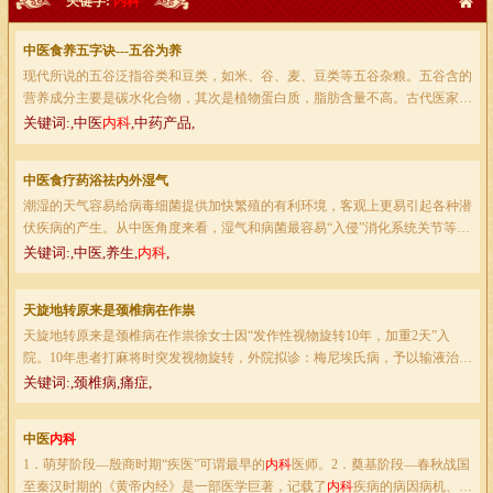
关键字:
内科
中医食养五字诀---五谷为养
现代所说的五谷泛指谷类和豆类，如米、谷、麦、豆类等五谷杂粮。五谷含的
营养成分主要是碳水化合物，其次是植物蛋白质，脂肪含量不高。古代医家们
认为五谷能养五脏之真气。1997年中国营养学会通过了《中国居民膳食指...
关键词:,中医
内科
,中药产品,
中医食疗药浴祛内外湿气
潮湿的天气容易给病毒细菌提供加快繁殖的有利环境，客观上更易引起各种潜
伏疾病的产生。从中医角度来看，湿气和病菌最容易“入侵”消化系统关节等部
位，如果在潮湿天气时出现肠胃不佳、精神不振、四肢沉重、皮肤起疹...
关键词:,中医,养生,
内科
,
天旋地转原来是颈椎病在作祟
天旋地转原来是颈椎病在作祟徐女士因“发作性视物旋转10年，加重2天”入
院。10年患者打麻将时突发视物旋转，外院拟诊：梅尼埃氏病，予以输液治疗
后好转。此后反复于久坐及晨起时发作，安静卧床休息多能缓解。2015年8...
关键词:,颈椎病,痛症,
中医
内科
1．萌芽阶段—殷商时期“疾医”可谓最早的
内科
医师。2．奠基阶段—春秋战国
至秦汉时期的《黄帝内经》是一部医学巨著，记载了
内科
疾病的病因病机、病